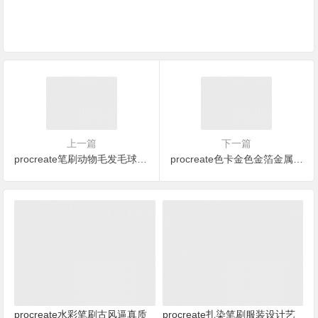
上一篇
下一篇
procreate笔刷动物毛发毛球笔刷（40款）
procreate色卡金色金箔金属质感色卡（11套）
procreate水彩笔刷古风逼真质
procreate扎染笔刷服装设计艺