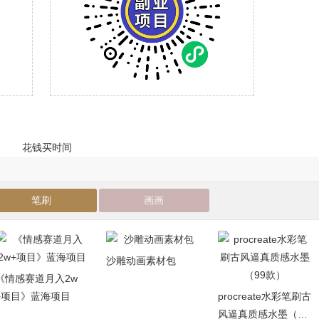
笔刷
画画
沙雕动画素材包
《情感赛道月入2w
+项目》蓝海项目
procreate水彩笔刷古
风逼真质感水墨（99