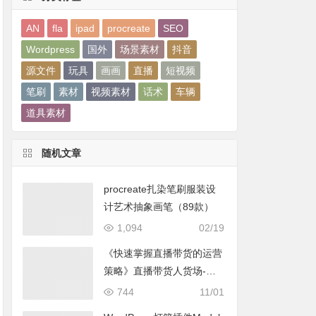
AN
fla
ipad
procreate
SEO
Wordpress
国外
场景素材
抖音
源文件
玩具
画画
直播
短视频
笔刷
素材
视频素材
话术
车辆
道具素材
随机文章
procreate扎染笔刷服装设
计艺术抽象画笔（89款）
1,094
02/19
《快速掌握直播带货的运营
策略》直播带货人货场-运
营打法实战课
744
11/01