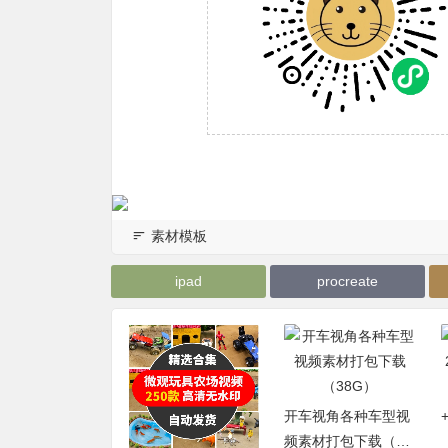
素材模板
ipad
procreate
9个电影解说文案
开车视角各种车型视
频素材打包下载（38