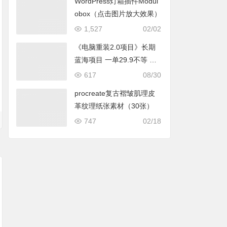
WordPress灯箱插件Modul
obox（点击图片放大效果）
1,527
02/02
《电脑重装2.0项目》长期
蓝海项目 一单29.9不等 月
入过万 小白可操作
617
08/30
procreate复古褶皱肌理皮
革纹理纸张素材（30张）
747
02/18
procreate扎染笔刷服
procreate笔刷气泡对
procreate笔刷百
装设计艺术抽象画笔
话框日系漫画边框画
包臀裙子线稿笔刷