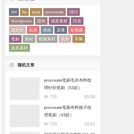
AN
fla
ipad
procreate
SEO
Wordpress
国外
场景素材
抖音
源文件
玩具
画画
直播
短视频
笔刷
素材
视频素材
话术
车辆
道具素材
随机文章
procreate笔刷毛衣布料纹
理针织笔刷（53款）
725
01/24
procreate笔刷布料格子纹
理笔刷（43款）
723
01/23