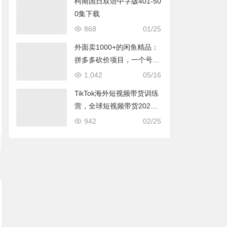
柯南国日双语中字版401-50
0集下载
868
01/25
外面卖1000+的闲鱼精品：
拼多多砍价项目，一个号一
天纯赚40+适合新手0门槛
1,042
05/16
TikTok海外短视频带货训练
营，全球短视频带货2022
年最吸金的蓝海市场
942
02/25