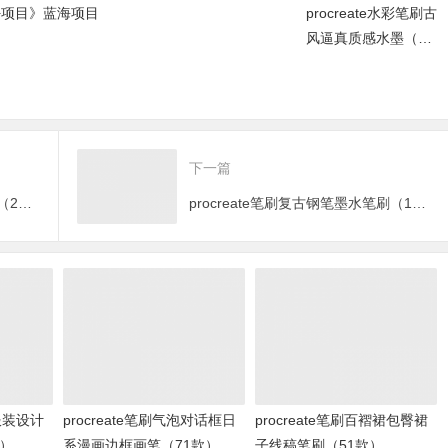
+项目》蓝海项目
procreate水彩笔刷古
风逼真质感水墨（99
款）
下一篇
Procreate笔刷酸性噪点肌理笔刷（24款）
procreate笔刷复古钢笔墨水笔刷（11款）
刷服装设计
procreate笔刷气泡对话框日
procreate笔刷百褶裙包臀裙
款）
系漫画边框画笔（71款）
子线稿笔刷（51款）