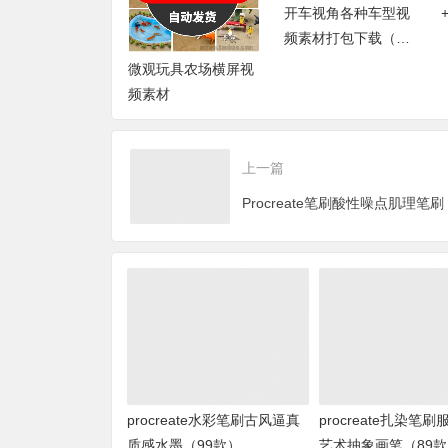
开车视角各种车型视
频素材打包下载（38
G）
微观玩具农场横屏视
频素材
上一篇
procreate水彩笔刷古风逼真
procreate扎染笔
质感水墨（99款）
艺术抽象画笔（89