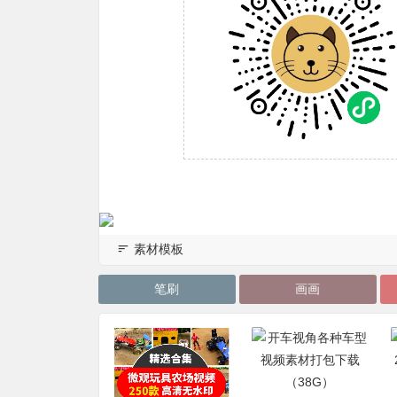
素材模板
笔刷
画画
9个电影解说文案