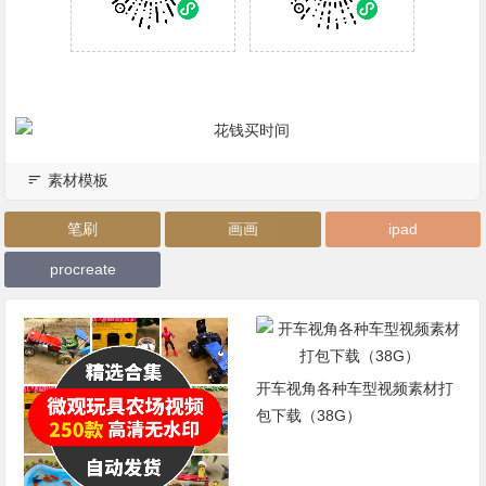
素材模板
笔刷
画画
ipad
procreate
开车视角各种车型视频素材打
《情感赛道月入2w+项
包下载（38G）
海项目