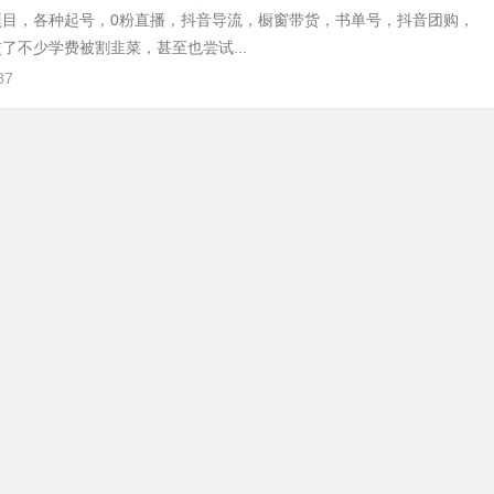
项目，各种起号，0粉直播，抖音导流，橱窗带货，书单号，抖音团购，
了不少学费被割韭菜，甚至也尝试...
87