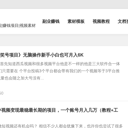
副业赚钱
素材模板
视频教程
文档
程|赚钱项目|视频素材
笑号项目》无脑操作新手小白也可月入6K
们首先知道西瓜视频和很多视频平台他是不一样的他是三大软件合一体
们只需要在 个平台投稿3个平台都会带有我们的一个视频等于3平台推
量也会随之加大号没有...
60
新中视频变现最稳最长期的项目，一个账号月入几万（教程+工
年做短视频还有机会吗？ 相信不少人都会犹豫下来，也许你也尝试了很多