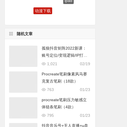
动漫下载
直播
随机文章
孤狼抖音矩阵2022新课：
账号定位/变现逻辑/IP打造/
案例拆解
1,021
02/19
Procreate笔刷像素风马赛
克复古笔刷（18款）
763
01/23
procreate笔刷压力敏感立
体链条笔刷（4款）
795
01/23
抖音音乐号+无人直播+u盘