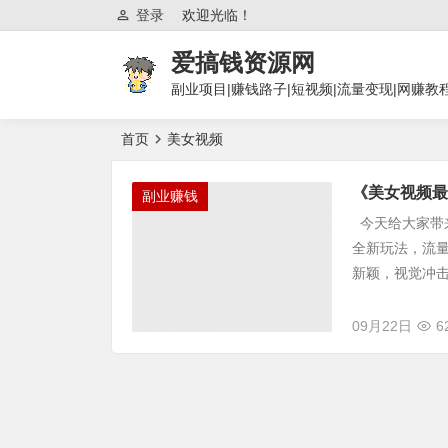
登录
欢迎光临！
爱搞钱资源网
副业项目|赚钱路子|短视频|流量变现|网赚教
首页
美女视频
《美女视频最
副业赚钱
今天给大家带
全新玩法，流
新颖，视觉冲击
09月22日
6