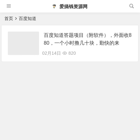
爱搞钱资源网
首页
百度知道
百度知道答‮项题‬目（附软件），外面收8
80‮一，‬个小时撸几十块，勤快‮来的
02月14日
820