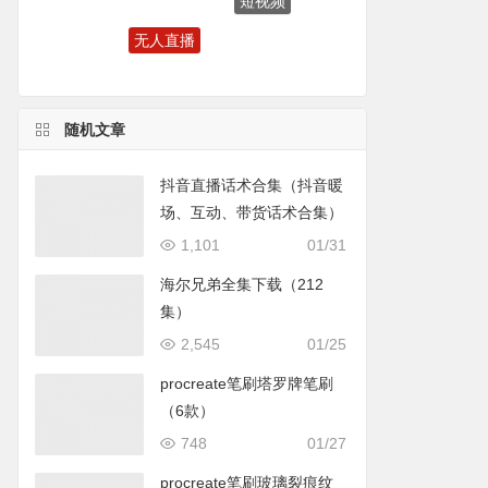
无人直播
ipad
动画片
随机文章
抖音直播话术合集（抖音暖
场、互动、带货话术合集）
1,101
01/31
海尔兄弟全集下载（212
集）
2,545
01/25
procreate笔刷塔罗牌笔刷
（6款）
748
01/27
procreate笔刷玻璃裂痕纹