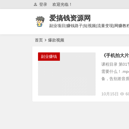
登录
欢迎光临！
爱搞钱资源网
副业项目|赚钱路子|短视频|流量变现|网赚教
首页
爆款视频
《手机拍大片
副业赚钱
课程目录 第0
需要什么！.mp
备，告别差音质！.
10月15日
6