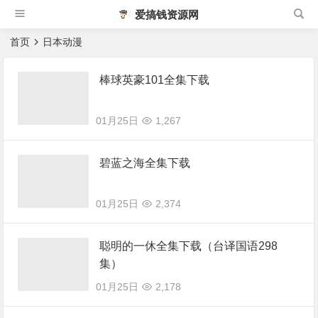
爱搞钱资源网
首页
日本动漫
棒球英豪101全集下载
01月25日
1,267
碧蓝之海全集下载
01月25日
2,374
聪明的一休全集下载（台译国语298
集）
01月25日
2,178