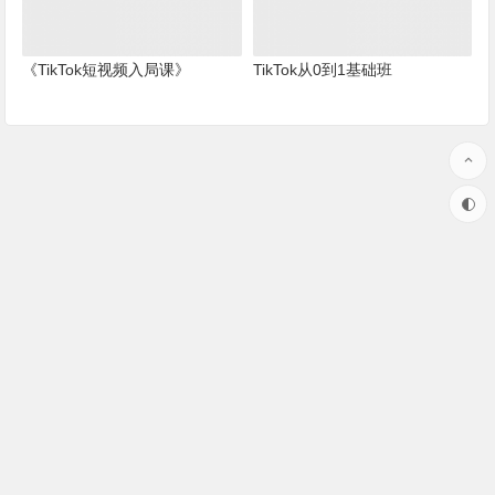
《TikTok短视频入局课》
TikTok从0到1基础班
本站部分资源来源于网络，版权属于原作者！
如果我们无意中侵犯了您的版权，请联系客服微信，我们核实后