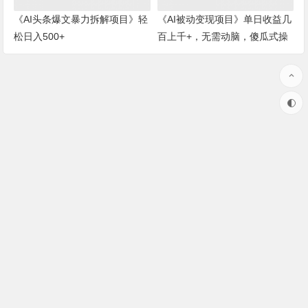
《AI头条爆文暴力拆解项目》轻
《AI被动变现项目》单日收益几
松日入500+
百上千+，无需动脑，傻瓜式操
作
本站部分资源来源于网络，版权属于原作者！
如果我们无意中侵犯了您的版权，请联系客服微信，我们核实后
将尽快删除，谢谢！