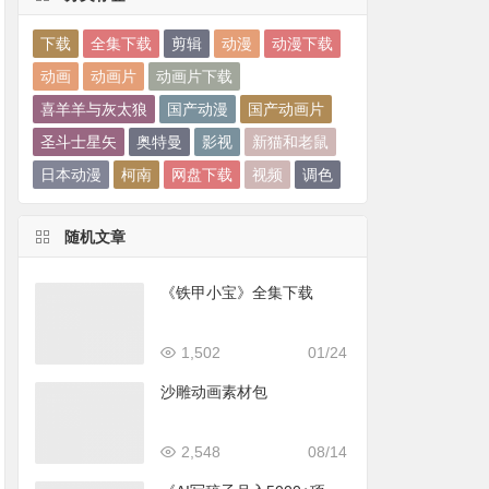
下载
全集下载
剪辑
动漫
动漫下载
动画
动画片
动画片下载
喜羊羊与灰太狼
国产动漫
国产动画片
圣斗士星矢
奥特曼
影视
新猫和老鼠
日本动漫
柯南
网盘下载
视频
调色
随机文章
《铁甲小宝》全集下载
1,502
01/24
沙雕动画素材包
2,548
08/14