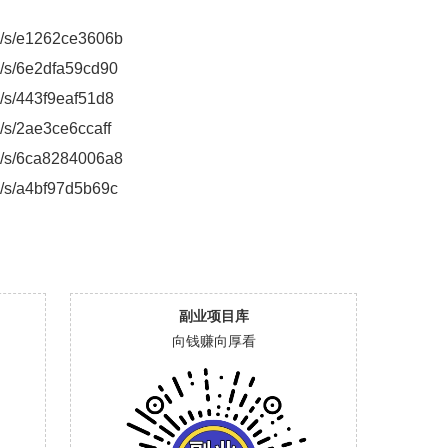
cn/s/e1262ce3606b
cn/s/6e2dfa59cd90
n/s/443f9eaf51d8
n/s/2ae3ce6ccaff
cn/s/6ca8284006a8
cn/s/a4bf97d5b69c
副业项目库
向钱赚向厚看