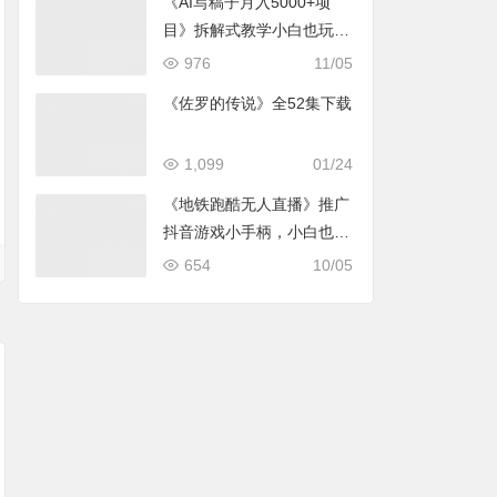
《AI写稿子月入5000+项
目》拆解式教学小白也玩转
自如
976
11/05
《佐罗的传说》全52集下载
1,099
01/24
《地铁跑酷无人直播》推广
抖音游戏小手柄，小白也能
轻松上手
654
10/05
灵剑尊动画下载
斗罗大陆2绝世唐门
恋爱禁止的世界全集
全集下载
下载