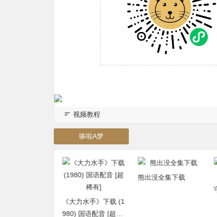
视频教程
哆啦A梦
熊出没全集下载
boys十年之约演
高清视频下载
《大力水手》下载 (1
980) 国语配音 [超稀