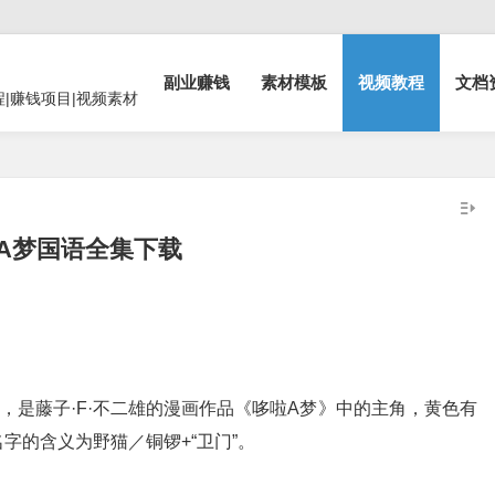
副业赚钱
素材模板
视频教程
文档
程|赚钱项目|视频素材
A梦国语全集下载
，是藤子·F·不二雄的漫画作品《哆啦A梦》中的主角，黄色有
字的含义为野猫／铜锣+“卫门”。