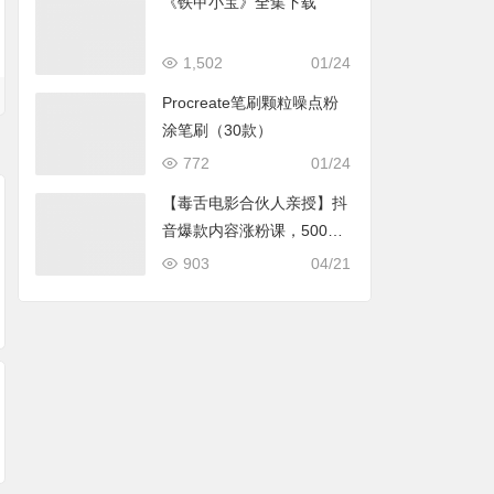
《铁甲小宝》全集下载
1,502
01/24
Procreate笔刷颗粒噪点粉
涂笔刷（30款）
772
01/24
【毒舌电影合伙人亲授】抖
音爆款内容涨粉课，5000
灵剑尊动画下载
万抖音大号首次披露涨粉机
903
04/21
斗罗大陆2绝世唐门
恋爱禁止的世界全集
密
全集下载
下载