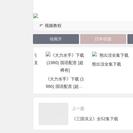
视频教程
动画片
日本动漫
熊出没全集下载
boys十年之约演
高清视频下载
《大力水手》下载 (1
980) 国语配音 [超稀
有]
上一篇
《三国演义》全52集下载