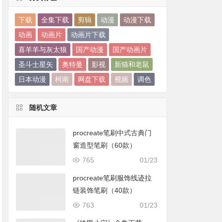
下载
全集下载
剪辑
动漫
动漫下载
动画
动画片
动画片下载
喜羊羊与灰太狼
国产动漫
国产动画片
圣斗士星矢
奥特曼
影视
新猫和老鼠
日本动漫
柯南
网盘下载
视频
调色
随机文章
procreate笔刷中式古典门
窗造型笔刷（60款）
765
01/23
procreate笔刷服饰线迹拉
链装饰笔刷（40款）
763
01/23