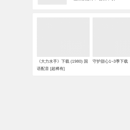
《大力水手》下载 (1980) 国
守护甜心1~3季下载
语配音 [超稀有]