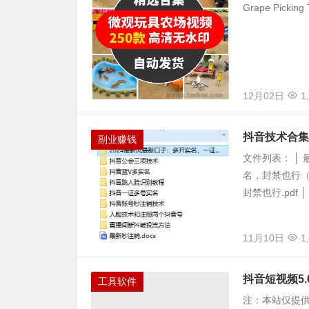
Grape Picking 
12月02日
1
抖音技术合集
副业赚钱
文件列表： │ 
名，封禁也行（新
封禁也行.pdf │ .
11月10日
1
抖音短视频5.6
工具软件
注：本站仅提供