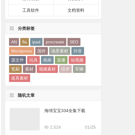
工具软件
文档资料
分类标签
AN
fla
ipad
procreate
SEO
Wordpress
国外
场景素材
抖音
源文件
玩具
画画
直播
短视频
笔刷
素材
视频素材
话术
车辆
道具素材
随机文章
海绵宝宝334全集下载
2,524
01/25