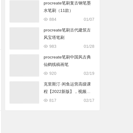
procreate笔刷复古钢笔墨
水笔刷（11款）
884
01/07
procreate笔刷古代建筑古
风宝塔笔刷
983
01/28
procreate笔刷中国风古典
仙鹤线稿画笔
920
02/19
克里斯汀·闲鱼运营高级课
程【2022新版】，视频内
容非常凝练，适合小白入门
817
02/17