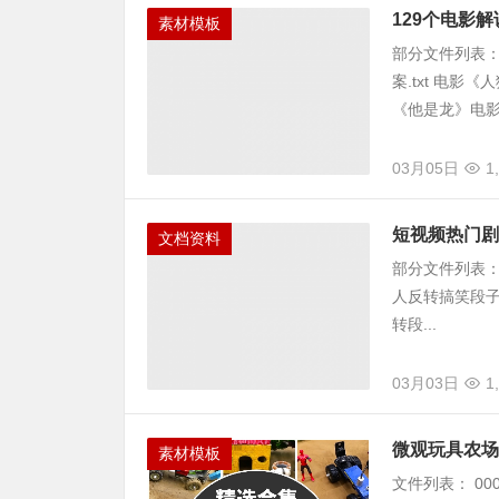
129个电影
素材模板
部分文件列表：
案.txt 电影
《他是龙》电影解说
03月05日
1
短视频热门剧本
文档资料
部分文件列表： ├
人反转搞笑段子—
转段...
03月03日
1
微观玩具农场
素材模板
文件列表： 00001 -